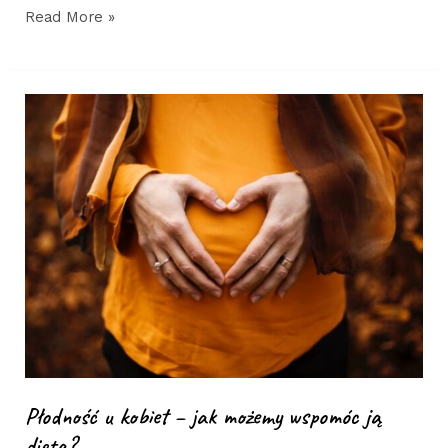
Read More »
Płodność
u
kobiet
–
jak
możemy
wspomóc
ją
dietą?
Płodność u kobiet – jak możemy wspomóc ją
dietą?