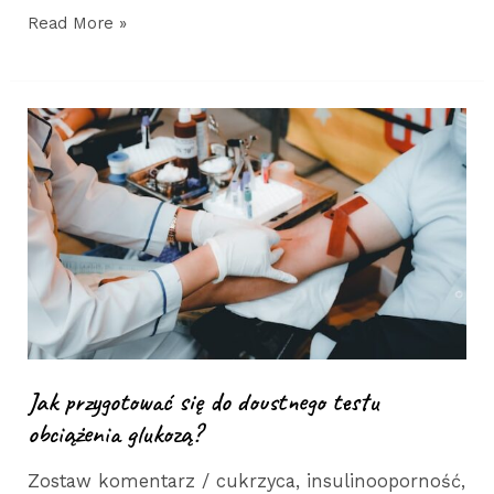
Read More »
Jak
przygotować
się
do
doustnego
testu
obciążenia
glukozą?
Jak przygotować się do doustnego testu
obciążenia glukozą?
Zostaw komentarz
/
cukrzyca
,
insulinooporność
,