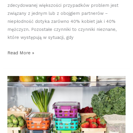
zdecydowanej większości przypadków problem jest
związany z jednym lub z obojgiem partnerów –
niepłodność dotyka zarówno 40% kobiet jak i 40%
mężczyzn. Pozostałe czynniki to czynniki nieznane,
które występują w sytuacji, gdy
Read More »
Związki
endokrynnie
czynne
–
wpływ
na
organizm