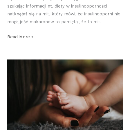
szukając informacji nt. diety w insulinooporności
natknęłaś się na mit, który mówi, że insulinooporni nie
mogą jeść makaronów to pamiętaj, że to mit.
Read More »
Zespół
policystycznych
jajników
–
wpływ
diety
i
suplementacji