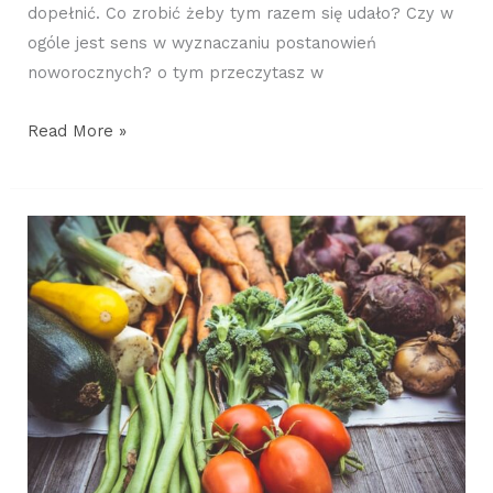
dopełnić. Co zrobić żeby tym razem się udało? Czy w
ogóle jest sens w wyznaczaniu postanowień
noworocznych? o tym przeczytasz w
Read More »
Jak
jeść
więcej
warzyw
zimą?