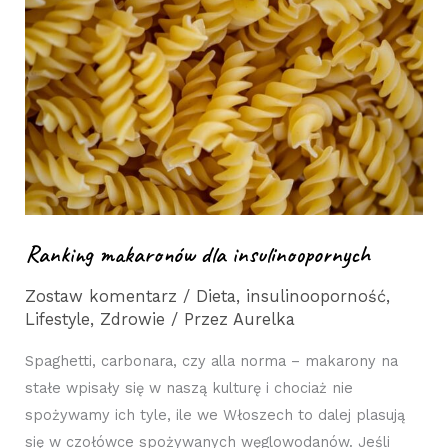
dla
insulinoopornych
Ranking makaronów dla insulinoopornych
Zostaw komentarz
/
Dieta
,
insulinooporność
,
Lifestyle
,
Zdrowie
/ Przez
Aurelka
Spaghetti, carbonara, czy alla norma – makarony na
stałe wpisały się w naszą kulturę i chociaż nie
spożywamy ich tyle, ile we Włoszech to dalej plasują
się w czołówce spożywanych węglowodanów. Jeśli