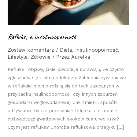
Refluks, a insulinooporność
Zostaw komentarz
/
Dieta
,
insulinooporność
,
Lifestyle
,
Zdrowie
/ Przez
Aurelka
Refluks i objawy, jakie powoduje sprawiają, że często
zgłaszamy się z nim do lekarza. Zalecenia żywieniowe
w refluksie mocno różnią się od tych zalecanych w
przypadku insulinooporności, czy innych zaburzeń
gospodarki węglowodanowej. Jak zmienić sposób
odżywiania, by nie podrażniać żołądka, ale też nie
doświadczać gwałtownych skoków cukru we krwi?
Czym jest refluks? Choroba refluksowa przełyku […]