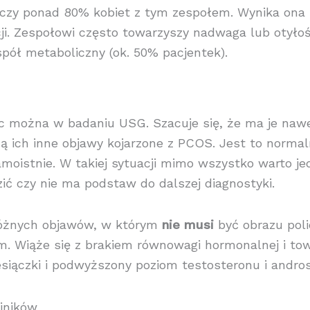
zy ponad 80% kobiet z tym zespołem. Wynika ona 
i. Zespołowi często towarzyszy nadwaga lub otyło
espół metaboliczny (ok. 50% pacjentek).
rzec można w badaniu USG. Szacuje się, że ma je naw
ą ich inne objawy kojarzone z PCOS. Jest to normal
moistnie. W takiej sytuacji mimo wszystko warto je
ić czy nie ma podstaw do dalszej diagnostyki.
óżnych objawów, w którym
nie musi
być obrazu pol
ym. Wiąże się z brakiem równowagi hormonalnej i t
iesiączki i podwyższony poziom testosteronu i andro
jników