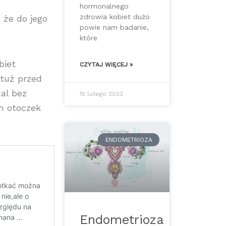
hormonalnego
zdrowia kobiet dużo
 że do jego
powie nam badanie,
które
biet
CZYTAJ WIĘCEJ »
 tuż przed
al bez
15 lutego 2023
h otoczek
ENDOMETRIOZA
Endometrioza