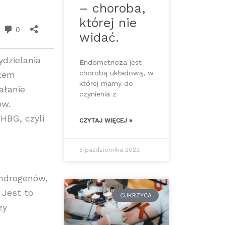
– choroba,
której nie
widać.
dzielania
Endometrioza jest
chorobą układową, w
ołem
której mamy do
ałanie
czynienia z
ów.
HBG, czyli
CZYTAJ WIĘCEJ »
5 października 2022
androgenów,
 Jest to
CUKRZYCA
zy