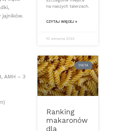
szczególne miejsce
na naszych talerzach.
dki,
jajników.
CZYTAJ WIĘCEJ »
10 sierpnia 2022
DIETA
B, AMH – 3
m)
Ranking
makaronów
dla