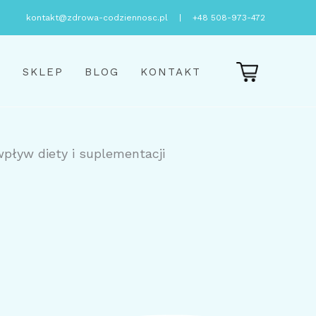
kontakt@zdrowa-codziennosc.pl
|
+48 508-973-472
E
SKLEP
BLOG
KONTAKT
wpływ diety i suplementacji