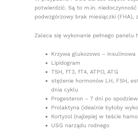
potwierdzić. Są to m.in. niedoczynnoś
podwzgórzowy brak miesiączki (FHA), z
Zaleca się wykonanie pełnego panelu 
Krzywa glukozowo – insulinowa
Lipidogram
TSH, fT3, fT4, ATPO, ATG
stężenie hormonów LH, FSH, est
dnia cyklu
Progesteron – 7 dni po spodziew
Prolaktyna (idealnie byłoby wy
Kortyzol (najlepiej w teście h
USG narządu rodnego