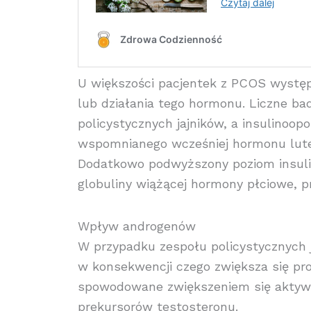
U większości pacjentek z PCOS wystę
lub działania tego hormonu. Liczne b
policystycznych jajników, a insulinoo
wspomnianego wcześniej hormonu lute
Dodatkowo podwyższony poziom insulin
globuliny wiążącej hormony płciowe, 
Wpływ androgenów
W przypadku zespołu policystycznych j
w konsekwencji czego zwiększa się pr
spowodowane zwiększeniem się aktywno
prekursorów testosteronu.