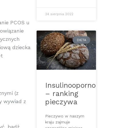
24 sierpnia 2022
wanie PCOS u
powiązanie
tycznych
DIETA
iową dziecka
et
Insulinooporność
– ranking
znymi (z
pieczywa
y wywiad z
Pieczywo w naszym
kraju zajmuje
yć, bądź