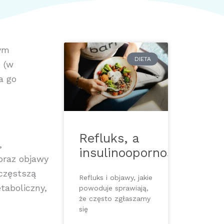
zym
DIETA
 (w
a go
Refluks, a
,
insulinooporność
 oraz objawy
częstszą
Refluks i objawy, jakie
taboliczny,
powoduje sprawiają,
że często zgłaszamy
się