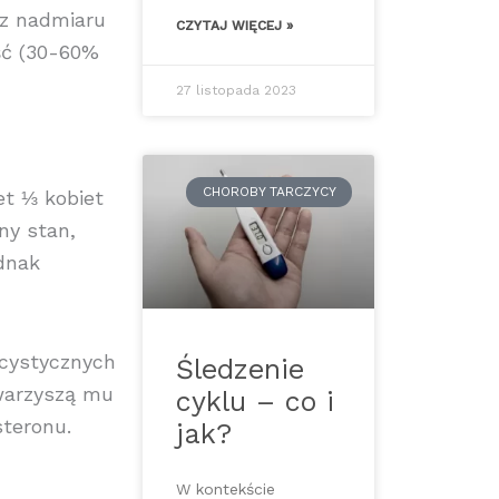
z nadmiaru
CZYTAJ WIĘCEJ »
ść (30-60%
27 listopada 2023
CHOROBY TARCZYCY
et ⅓ kobiet
ny stan,
dnak
icystycznych
Śledzenie
owarzyszą mu
cyklu – co i
steronu.
jak?
W kontekście