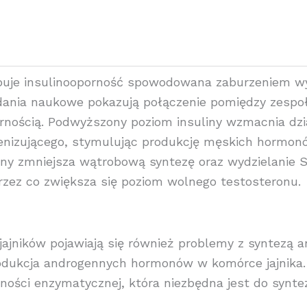
puje insulinooporność spowodowana zaburzeniem wy
adania naukowe pokazują połączenie pomiędzy zesp
pornością. Podwyższony poziom insuliny wzmacnia dzi
nizującego, stymulując produkcję męskich hormon
y zmniejsza wątrobową syntezę oraz wydzielanie S
przez co zwiększa się poziom wolnego testosteronu.
ajników pojawiają się również problemy z syntezą 
odukcja androgennych hormonów w komórce jajnika.
ści enzymatycznej, która niezbędna jest do synte