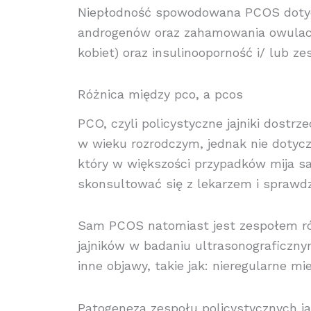
Niepłodność spowodowana PCOS dotyc
androgenów oraz zahamowania owulacj
kobiet) oraz insulinooporność i/ lub z
Różnica między pco, a pcos
PCO, czyli policystyczne jajniki dost
w wieku rozrodczym, jednak nie dotycz
który w większości przypadków mija sa
skonsultować się z lekarzem i sprawdz
Sam PCOS natomiast jest zespołem r
jajników w badaniu ultrasonograficzn
inne objawy, takie jak: nieregularne m
Patogeneza zespołu policystycznych ja