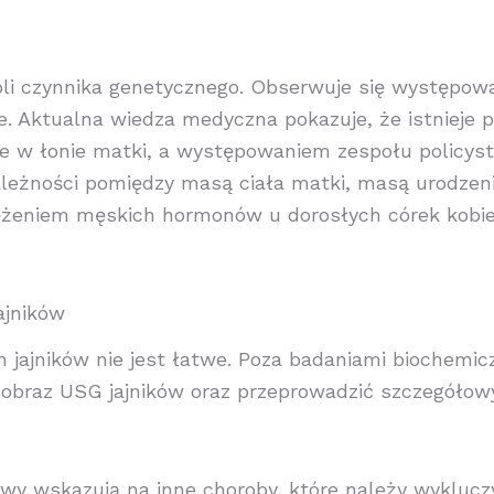
oli czynnika genetycznego. Obserwuje się występo
ie. Aktualna wiedza medyczna pokazuje, że istnieje 
e w łonie matki, a występowaniem zespołu policys
ależności pomiędzy masą ciała matki, masą urodzen
stężeniem męskich hormonów u dorosłych córek kobi
ajników
 jajników nie jest łatwe. Poza badaniami biochemic
 obraz USG jajników oraz przeprowadzić szczegółow
y wskazują na inne choroby, które należy wyklucz