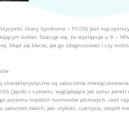
 Polycystic Ovary Syndrome – PCOS) jest najczęsts
ającym kobiet. Szacuje się, że występuje u 9 – 18%
nej. Skąd się bierze, jak go zdiagnozować i czy możn
ików
j charakterystyczne są zaburzenia miesiączkowania
SG (jajniki z cystami, wyglądające jak sznur pereł)
ego poziomu męskich hormonów płciowych. Jest naj
u zaburzeń takich, jak: otyłość, cukrzyca, zespół me