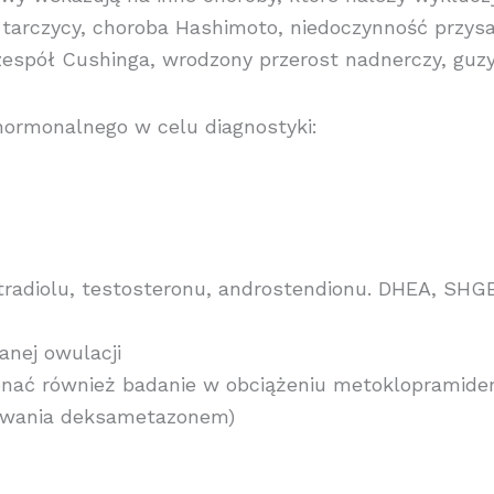
ć tarczycy, choroba Hashimoto, niedoczynność przysa
espół Cushinga, wrodzony przerost nadnerczy, guzy 
hormonalnego w celu diagnostyki:
radiolu, testosteronu, androstendionu. DHEA, SHG
anej owulacji
konać również badanie w obciążeniu metoklopramide
amowania deksametazonem)