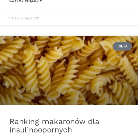
CZYTAJ WIĘCEJ »
10 sierpnia 2022
DIETA
Ranking makaronów dla
insulinoopornych