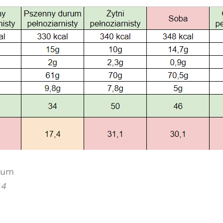
rum
,4