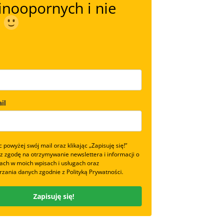
inoopornych i nie
o
il
 powyżej swój mail oraz klikając „Zapisuję się!”
z zgodę na otrzymywanie newslettera i informacji o
ach w moich wpisach i usługach oraz
zania danych zgodnie z Polityką Prywatności.
Zapisuję się!