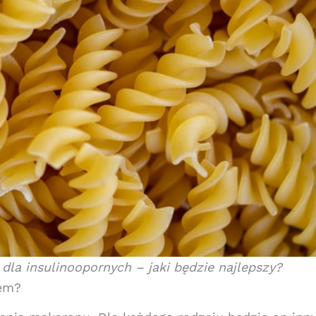
la insulinoopornych – jaki będzie najlepszy?
em?