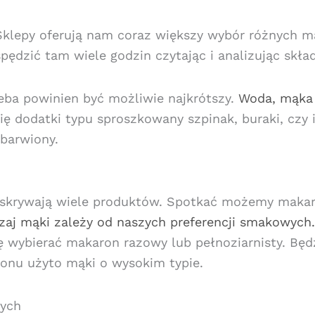
klepy oferują nam coraz większy wybór różnych m
ędzić tam wiele godzin czytając i analizując skła
eba powinien być możliwie najkrótszy.
Woda, mąka 
ę dodatki typu sproszkowany szpinak, buraki, czy 
t barwiony.
 skrywają wiele produktów. Spotkać możemy maka
zaj mąki zależy od naszych preferencji smakowych.
ię wybierać makaron razowy lub pełnoziarnisty. Bę
onu użyto mąki o wysokim typie.
nych