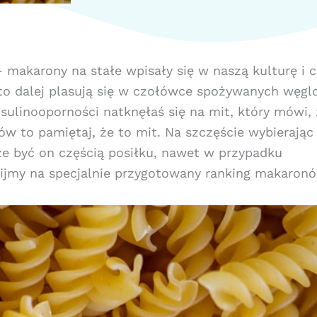
– makarony na stałe wpisały się w naszą kulturę i c
 to dalej plasują się w czołówce spożywanych węg
insulinooporności natknęłaś się na mit, który mówi,
ów to pamiętaj, że to mit. Na szczęście wybierają
że być on częścią posiłku, nawet w przypadku
knijmy na specjalnie przygotowany ranking makaronó