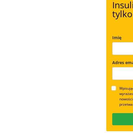
Insul
tylk
Imię
Adres ema
Wpisując
wyrażas
nowości
przetwar