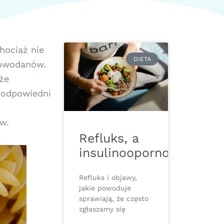
hociaż nie
DIETA
lowodanów.
 że
c odpowiedni
w.
Refluks, a
insulinooporność
Refluks i objawy,
jakie powoduje
sprawiają, że często
zgłaszamy się