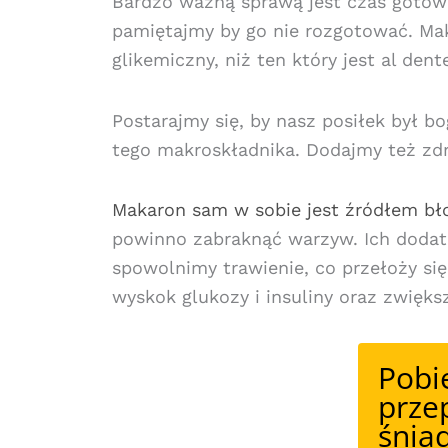
Bardzo ważną sprawą jest czas gotowa
pamiętajmy by go nie rozgotować. Mak
glikemiczny, niż ten który jest al dent
Postarajmy się, by nasz posiłek był bo
tego makroskładnika. Dodajmy też zdr
Makaron sam w sobie jest źródłem b
powinno zabraknąć warzyw. Ich dodat
spowolnimy trawienie, co przełoży si
wyskok glukozy i insuliny oraz zwiększ
Pobi
prze
śnia