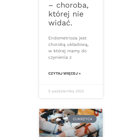
– choroba,
której nie
widać.
Endometrioza jest
chorobą układową,
w której mamy do
czynienia z
CZYTAJ WIĘCEJ »
5 października 2022
CUKRZYCA