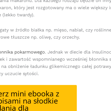
nia makaronu. Dla każdego rodzaju będzie on inny
aron, który jest rozgotowany ma o wiele większy 
e (lekko twardy).
gaty w źródło białka np. mięso, nabiał, czy roślinn
owe tłuszcze np. oliwę, czy orzechy.
łonnika
pokarmowego
. Jednak w diecie dla insulino
ek i zawartość wspomnianego wcześniej błonnika s
ę na obniżenie ładunku glikemicznego całej potrawy
y uczucie sytości.
erz mini ebooka z
pisami na słodkie
dania dla