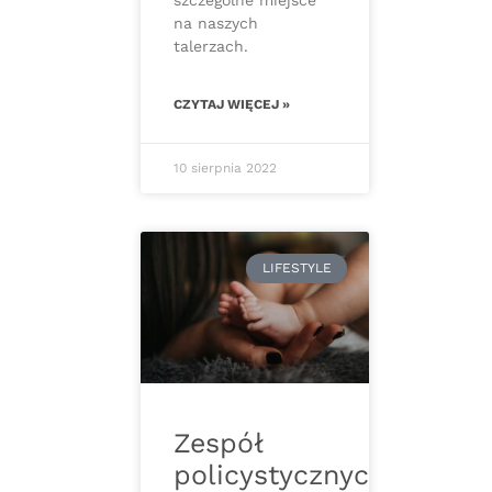
szczególne miejsce
na naszych
talerzach.
CZYTAJ WIĘCEJ »
10 sierpnia 2022
LIFESTYLE
Zespół
policystycznych