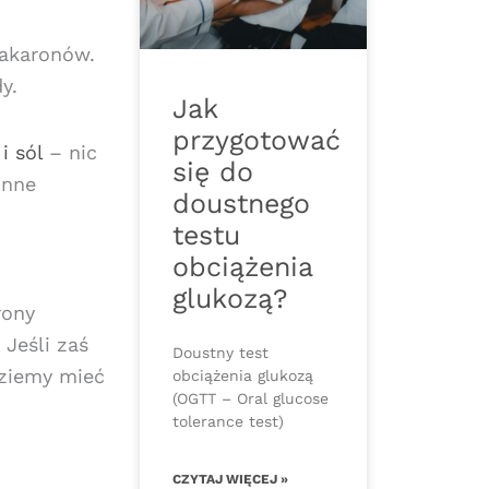
akaronów.
dy.
Jak
przygotować
i sól
– nic
się do
inne
doustnego
testu
obciążenia
glukozą?
rony
Jeśli zaś
Doustny test
dziemy mieć
obciążenia glukozą
(OGTT – Oral glucose
tolerance test)
CZYTAJ WIĘCEJ »