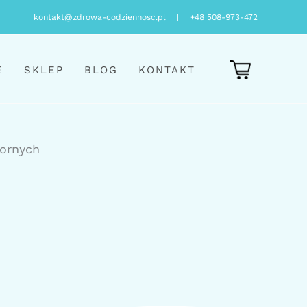
kontakt@zdrowa-codziennosc.pl
|
+48 508-973-472
E
SKLEP
BLOG
KONTAKT
pornych