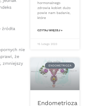
, jednak
hormonalnego
indeks
zdrowia kobiet dużo
powie nam badanie,
które
e źródła
CZYTAJ WIĘCEJ »
15 lutego 2023
opornych nie
prawi, że
, zmniejszy
ENDOMETRIOZA
Endometrioza