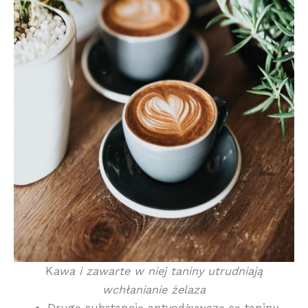
K
awa i zawarte w niej taniny utrudniają
wchłanianie żelaza