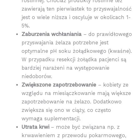
roślinnej. Chociaż produkty roślinne też
zawierają ten pierwiastek to przyswajalność
jest o wiele niższa i oscyluje w okolicach 1-
5%.
Zaburzenia wchłaniania
– do prawidłowego
przyswajania żelaza potrzebne jest
optymalne pH soku żołądkowego (kwaśne).
W przypadku resekcji żołądka pacjenci są
bardziej narażeni na występowanie
niedoborów.
Zwiększone zapotrzebowanie
– kobiety ze
względu na miesiączkowanie mają większe
zapotrzebowanie na żelazo. Dodatkowo
zwiększa się ono w ciąży, co często
wymaga suplementacji.
Utrata krwi
– może być związana np. z
krwawieniem z przewodu pokarmowego,