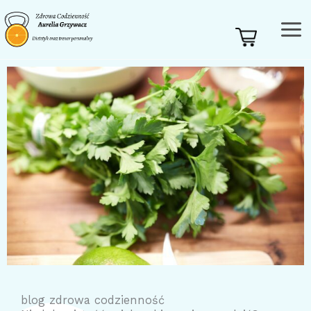
Przejdź
do
treści
blog zdrowa codzienność