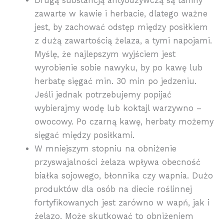
Drugą substancją antyodżywczą są taniny
zawarte w kawie i herbacie, dlatego ważne
jest, by zachować odstęp między posiłkiem
z dużą zawartością żelaza, a tymi napojami.
Myślę, że najlepszym wyjściem jest
wyrobienie sobie nawyku, by po kawę lub
herbatę sięgać min. 30 min po jedzeniu.
Jeśli jednak potrzebujemy popijać
wybierajmy wodę lub koktajl warzywno –
owocowy. Po czarną kawę, herbaty możemy
sięgać między posiłkami.
W mniejszym stopniu na obniżenie
przyswajalności żelaza wpływa obecność
białka sojowego, błonnika czy wapnia. Dużo
produktów dla osób na diecie roślinnej
fortyfikowanych jest zarówno w wapń, jak i
żelazo. Może skutkować to obniżeniem