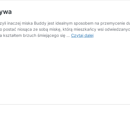
zywa
 czyli inaczej miska Buddy jest idealnym sposobem na przemycenie 
ko postać niosąca ze sobą miskę, którą mieszkańcy wsi odwiedzanych 
Buddha
a kształtem brzuch śmiejącego się …
Czytaj dalej
Bowls
–
idealny
sposób
na
warzywa