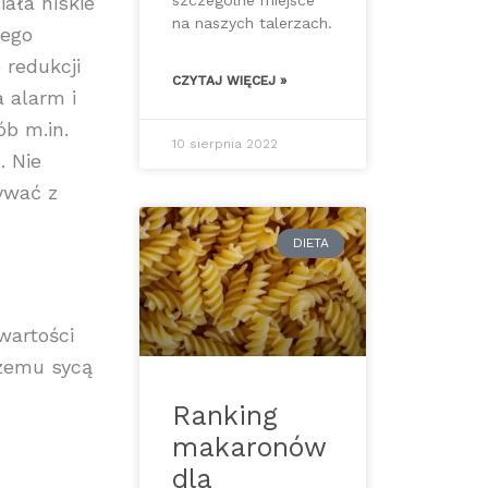
szczególne miejsce
ała niskie
na naszych talerzach.
tego
 redukcji
CZYTAJ WIĘCEJ »
a alarm i
ób m.in.
10 sierpnia 2022
. Nie
nywać z
DIETA
wartości
czemu sycą
Ranking
makaronów
dla