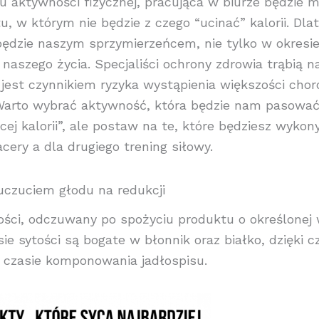
u aktywności fizycznej, pracująca w biurze będzie mi
w którym nie będzie z czego “ucinać” kalorii. Dla
będzie naszym sprzymierzeńcem, nie tylko w okresie
 naszego życia. Specjaliści ochrony zdrowia trąbią n
 jest czynnikiem ryzyka wystąpienia większości chor
 Warto wybrać aktywność, która będzie nam pasować
ęcej kalorii”, ale postaw na te, które będziesz wyko
cery a dla drugiego trening siłowy.
uczuciem głodu na redukcji
ości, odczuwany po spożyciu produktu o określonej 
ie sytości są bogate w błonnik oraz białko, dzięki 
w czasie komponowania jadłospisu.