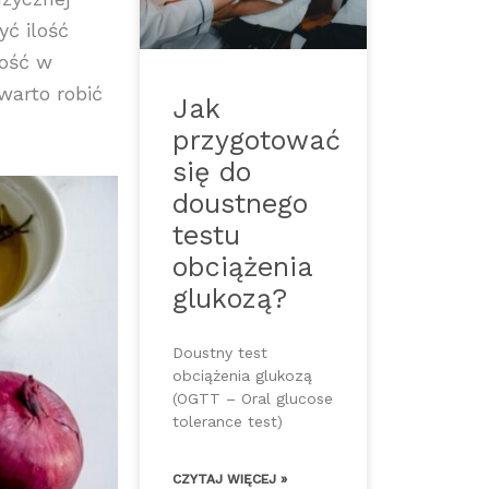
yć ilość
ność w
 warto robić
Jak
przygotować
się do
doustnego
testu
obciążenia
glukozą?
Doustny test
obciążenia glukozą
(OGTT – Oral glucose
tolerance test)
CZYTAJ WIĘCEJ »