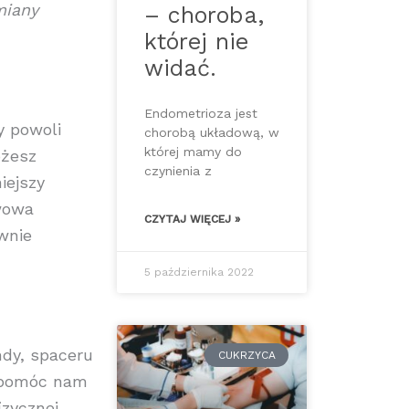
miany
– choroba,
której nie
widać.
Endometrioza jest
y powoli
chorobą układową, w
której mamy do
ożesz
czynienia z
iejszy
awowa
CZYTAJ WIĘCEJ »
wnie
5 października 2022
ndy, spaceru
CUKRZYCA
ą pomóc nam
izycznej