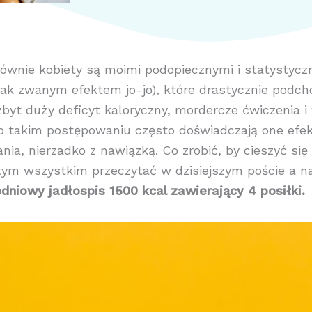
ównie kobiety są moimi podopiecznymi i statystyczn
tak zwanym efektem jo-jo), które drastycznie podch
zbyt duży deficyt kaloryczny, mordercze ćwiczenia 
Po takim postępowaniu często doświadczają one efekt
ia, nierzadko z nawiązką. Co zrobić, by cieszyć się
ym wszystkim przeczytać w dzisiejszym poście a n
niowy jadłospis 1500 kcal zawierający 4 posiłki.