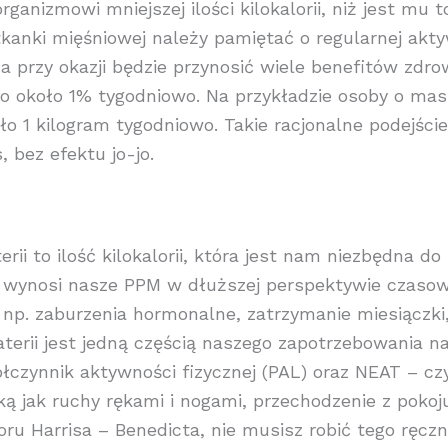
anizmowi mniejszej ilości kilokalorii, niż jest mu t
tkanki mięśniowej należy pamiętać o regularnej akt
, a przy okazji będzie przynosić wiele benefitów zdr
to około 1% tygodniowo. Na przykładzie osoby o masi
o 1 kilogram tygodniowo. Takie racjonalne podejści
 bez efektu jo-jo.
i to ilość kilokalorii, która jest nam niezbędna do 
niż wynosi nasze PPM w dłuższej perspektywie czasow
np. zaburzenia hormonalne, zatrzymanie miesiączki
rii jest jedną częścią naszego zapotrzebowania na
łczynnik aktywności fizycznej (PAL) oraz NEAT – czy
ą jak ruchy rękami i nogami, przechodzenie z pokoj
ru Harrisa – Benedicta, nie musisz robić tego ręczn