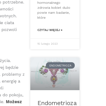
o potrzebne.
hormonalnego
zdrowia kobiet dużo
ywności
powie nam badanie,
owotnych.
które
e ciała
e pozwoli
CZYTAJ WIĘCEJ »
15 lutego 2023
życia.
ENDOMETRIOZA
ej będzie
, problemy z
 energię a
li
u do pokoju,
ie.
Możesz
Endometrioza