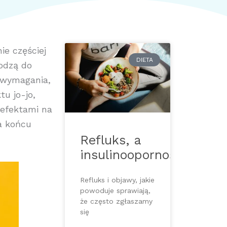
ie częściej
DIETA
odzą do
i wymagania,
u jo-jo,
 efektami na
a końcu
Refluks, a
insulinooporność
Refluks i objawy, jakie
powoduje sprawiają,
że często zgłaszamy
się