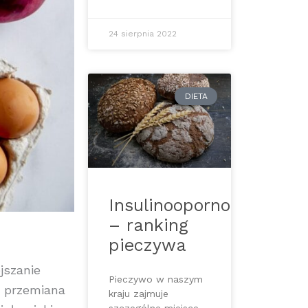
24 sierpnia 2022
DIETA
Insulinooporność
– ranking
pieczywa
jszanie
Pieczywo w naszym
a przemiana
kraju zajmuje