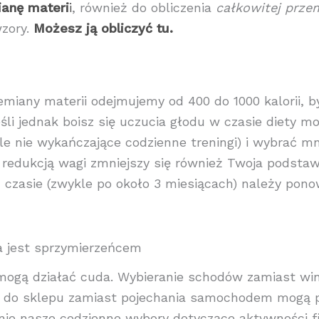
ianę materi
i
, również do obliczenia
całkowitej prze
zory.
Możesz ją obliczyć tu.
emiany materii odejmujemy od 400 do 1000 kalorii, b
śli jednak boisz się uczucia głodu w czasie diety m
le nie wykańczające codzienne treningi) i wybrać mn
 z redukcją wagi zmniejszy się również Twoja podst
 czasie (zwykle po około 3 miesiącach) należy pono
a jest sprzymierzeńcem
mogą działać cuda. Wybieranie schodów zamiast wi
ście do sklepu zamiast pojechania samochodem mog
śnie nasze codzienne wybory dotyczące aktywności f