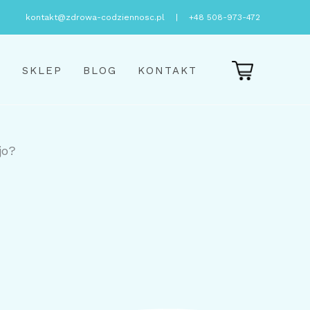
kontakt@zdrowa-codziennosc.pl
|
+48 508-973-472
E
SKLEP
BLOG
KONTAKT
jo?