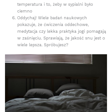
temperatura i to, żeby w sypialni było
ciemno
Oddychaj! Wiele badań naukowych
pokazuje, że ćwiczenia oddechowe,
medytacja czy lekka praktyka jogi pomagają
w zaśnięciu. Sprawiają, że jakość snu jest o
wiele lepsza. Spróbujesz?