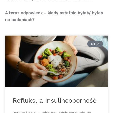
A teraz odpowiedz – kiedy ostatnio byłaś/ byłeś
na badaniach?
DIETA
Refluks, a insulinooporność
Refluks i objawy, jakie powoduje sprawiają, że