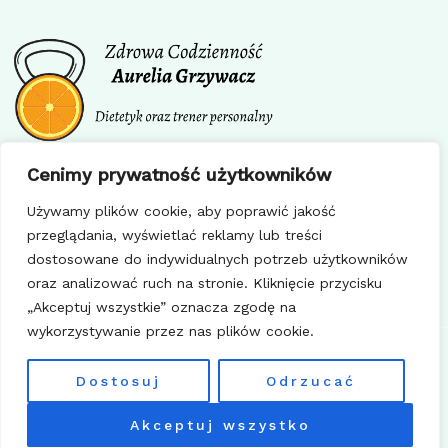
Facebook
Instagram
Cenimy prywatność użytkowników
Regulamin
Używamy plików cookie, aby poprawić jakość
Polityka prywatności
przeglądania, wyświetlać reklamy lub treści
Polityka cookie
dostosowane do indywidualnych potrzeb użytkowników
oraz analizować ruch na stronie. Kliknięcie przycisku
„Akceptuj wszystkie” oznacza zgodę na
wykorzystywanie przez nas plików cookie.
Copyright © 2026 Zdrowa Codzienność | Wykonane przez
Dostosuj
Odrzucać
madraszewska.pl
Akceptuj wszystko