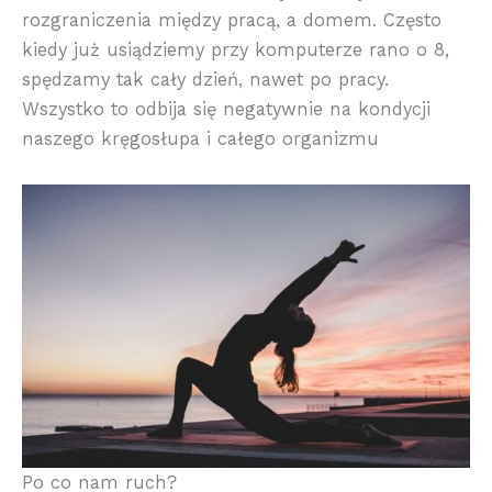
rozgraniczenia między pracą, a domem. Często
kiedy już usiądziemy przy komputerze rano o 8,
spędzamy tak cały dzień, nawet po pracy.
Wszystko to odbija się negatywnie na kondycji
naszego kręgosłupa i całego organizmu
Po co nam ruch?