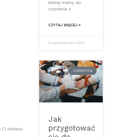
której mamy do
czynienia z
CZYTAJ WIĘCEJ »
5 października 2022
CUKRZYCA
Jak
przygotować
 Ci nadmiar 
się do