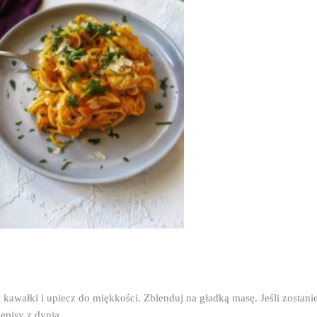
kawałki i upiecz do miękkości. Zblenduj na gładką masę. Jeśli zostanie
episy z dynią