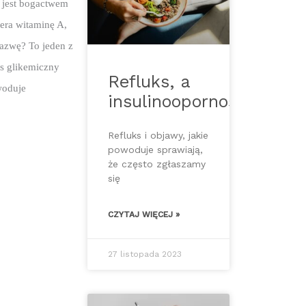
 jest bogactwem 
ra witaminę A, 
nazwę? To jeden z 
s glikemiczny 
Refluks, a
oduje 
insulinooporność
Refluks i objawy, jakie
powoduje sprawiają,
że często zgłaszamy
się
CZYTAJ WIĘCEJ »
27 listopada 2023