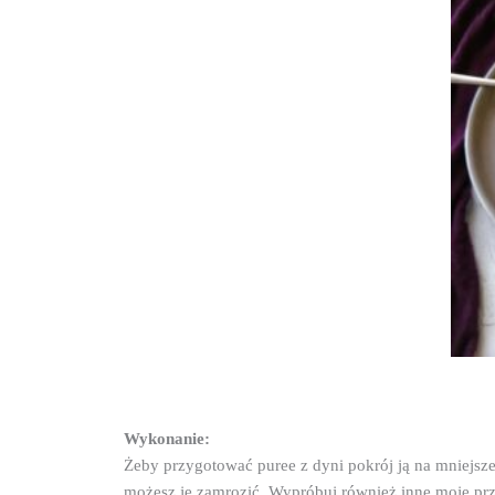
Wykonanie:
Żeby przygotować puree z dyni pokrój ją na mniejsze 
możesz je zamrozić. Wypróbuj również inne moje prz