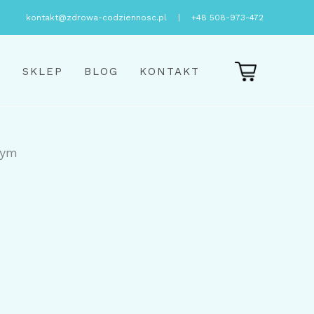
kontakt@zdrowa-codziennosc.pl
|
+48 508-973-472
E
SKLEP
BLOG
KONTAKT
wym