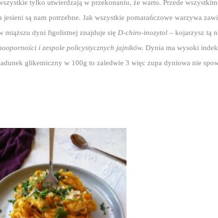
szystkie tylko utwierdzają w przekonaniu, że warto. Przede wszystkim
na jesieni są nam potrzebne. Jak wszystkie pomarańczowe warzywa zawie
miąższu dyni figolistnej znajduje się 
D-chiro-inozytol
 – kojarzysz tą 
nooporności i zespole policystycznych jajników.
 Dynia ma wysoki indek
Ładunek glikemiczny w 100g to zaledwie 3 więc zupa dyniowa nie spow