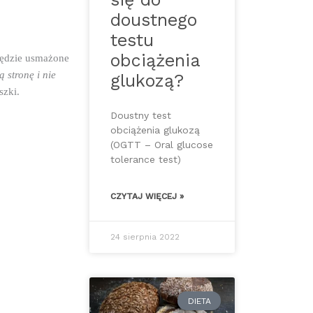
doustnego
testu
obciążenia
będzie usmażone 
stronę i nie 
glukozą?
zki. 
Doustny test
obciążenia glukozą
(OGTT – Oral glucose
tolerance test)
CZYTAJ WIĘCEJ »
24 sierpnia 2022
DIETA