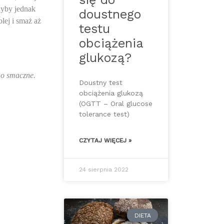
dyby jednak 
doustnego
lej i smaż aż 
testu
obciążenia
glukozą?
amo smaczne.
Doustny test
obciążenia glukozą
(OGTT – Oral glucose
tolerance test)
CZYTAJ WIĘCEJ »
24 sierpnia 2022
DIETA