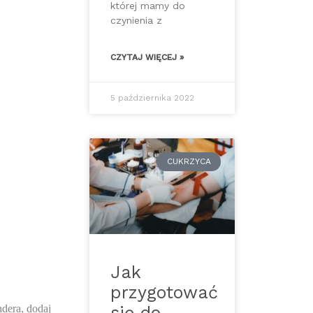
której mamy do
czynienia z
CZYTAJ WIĘCEJ »
5 października 2022
CUKRZYCA
Jak
przygotować
dera, dodaj 
się do