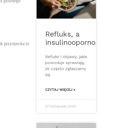
 z pysznego 
Refluks, a
insulinooporność
k przystawka to 
Refluks i objawy, jakie
powoduje sprawiają,
że często zgłaszamy
się
CZYTAJ WIĘCEJ »
27 listopada 2023