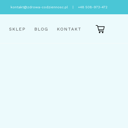
kontakt@zdrowa-codziennosc.pl
|
+48 508-973-472
E
SKLEP
BLOG
KONTAKT