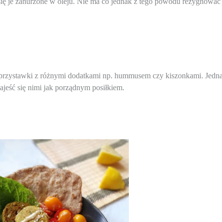
 się je zanurzone w oleju. Nie ma co jednak z tego powodu rezygnować
 przystawki z różnymi dodatkami np. hummusem czy kiszonkami. Jedna
ajeść się nimi jak porządnym posiłkiem.