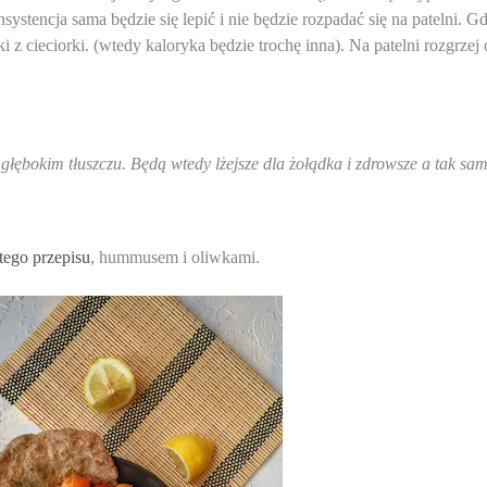
ystencja sama będzie się lepić i nie będzie rozpadać się na patelni. G
i z cieciorki. (wtedy kaloryka będzie trochę inna). Na patelni rozgrzej o
a głębokim tłuszczu. Będą wtedy lżejsze dla żołądka i zdrowsze a tak s
 tego przepisu
, hummusem i oliwkami. 