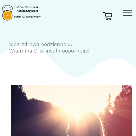
Przejdź
do
treści
blog zdrowa codzienność
Witamina D w insulinooporności