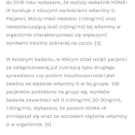
do 2018 roku wykazano, że wyższy wskaźnik HOMA-
IR koreluje z niższymi wartościami witaminy D.
Pacjenci, którzy mieli niedobór (<10ng/ml) oraz
niewystarczającą ilość (<20ng/ml) tej witaminy w
organizmie charakteryzowali się większymi
wynikami insuliny pobranej na czczo. [3]
W kolejnym badaniu, w którym dział wzięli pa
cjenci
ze zdiagnozowaną już cukrzycą typu drugiego
sprawdzano czy poziom insulinooporności jest
zależny od stężenia witaminy D w tej grupie. 106
pacjentów podzielono na grupy wg. wyników
badania zawartości wit D (<20ng/ml, 20-30ng/ml,
>30ng/ml). Wykazano, że poziom HOMA-IR
zmniejszał się wraz ze wzrostem stężenia witaminy
D w organizmie. [4]