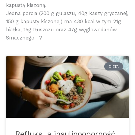
kapustą kiszoną.
Jedna porcja (200 g gulaszu, 40g kaszy gryczanej,
150 g kapusty kiszonej) ma 430 kcal w tym 21g
białka, 15g tłuszczu oraz 47g węglowodanów.
Smacznego!
?
DIETA
Refluks, a insulinooporność