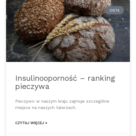
DIETA
Insulinooporność – ranking
pieczywa
Pieczywo w naszym kraju zajmuje szczególne
miejsce na naszych talerzach.
CZYTAJ WIĘCEJ »