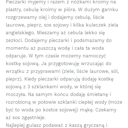
Pieczarki myjemy i razem z nóżkami kroimy na
plastry, cebulę kroimy w pióra. W dużym garnku
rozgrzewamy olej i dodajemy cebulę, liście
laurowe, pieprz, sos sojowy i kilka kuleczek ziela
angielskiego. Mieszamy aż cebula lekko się
zezłoci. Dodajemy pieczarki i podsmażamy do
momentu aż puszczą wodę i cała ta woda
odparuje. W tym czasie możemy namoczyć
kostkę sojową. Ja przygotowuję wrzucając do
wrzątku z przyprawami (ziele, liście laurowe, sól,
pieprz). Kiedy pieczarki odparują dodaję kostkę
sojową z 3 szklankami wody, w której się
moczyła. Na samym końcu dodaję śmietanę i
rozrobioną w połowie szklanki ciepłej wody (może
być to woda po kostce sojowej) mąkę. Czekamy
aż sos zgęstnieje.
Najlepiej gulasz podawać z kaszą gryczaną i