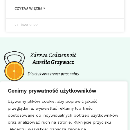
CZYTAJ WIĘCEJ »
27 lipca 2022
Facebook
Instagram
Cenimy prywatność użytkowników
Regulamin
Używamy plików cookie, aby poprawić jakość
Polityka prywatności
przeglądania, wyświetlać reklamy lub treści
Polityka cookie
dostosowane do indywidualnych potrzeb użytkowników
oraz analizować ruch na stronie. Kliknięcie przycisku
„Akceptuj wszystkie” oznacza zgodę na