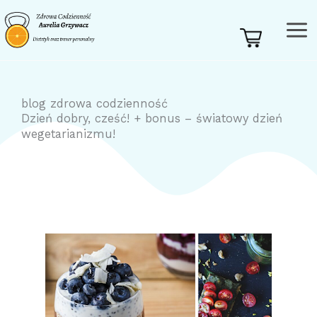
Przejdź
do
treści
blog zdrowa codzienność
Dzień dobry, cześć! + bonus – światowy dzień
wegetarianizmu!