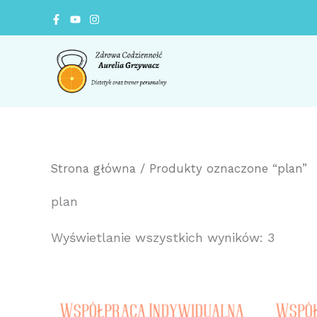
Posort
Przejdź
wedłu
do
ceny:
od
treści
niskiej
do
wysoki
Strona główna
/ Produkty oznaczone “plan”
plan
Wyświetlanie wszystkich wyników: 3