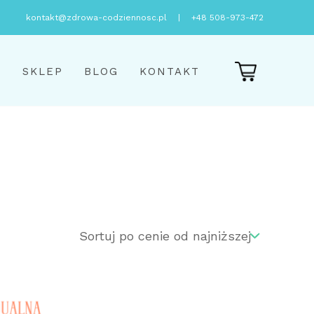
kontakt@zdrowa-codziennosc.pl
|
+48 508-973-472
E
SKLEP
BLOG
KONTAKT